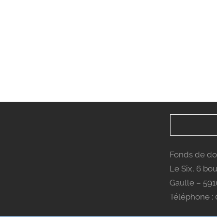
Fonds de dot
Le Six, 6 bo
Gaulle – 59
Téléphone : 