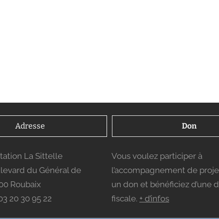
Adresse
Don
ation La Sittelle
Vous voulez participer à
ulevard du Général de
l’accompagnement de projet
100 Roubaix
un don et bénéficiez d’une 
03 20 30 95 22
fiscale.
+ d’infos